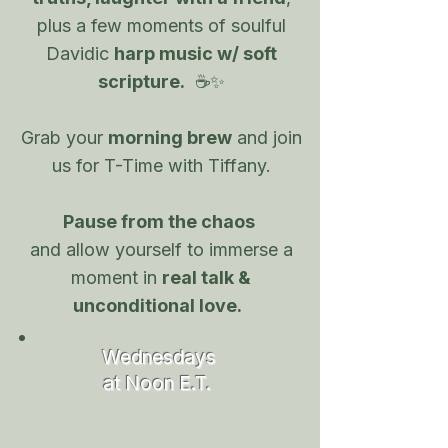
plus a few moments of soulful
Davidic
harp music w/ soft
scripture.
☕✨
Grab your
morning brew
and join
us for T-Time with Tiffany.
Pause from the chaos
and allow yourself to immerse a
moment in
real talk &
unconditional love.
Wednesdays
at Noon E.T.