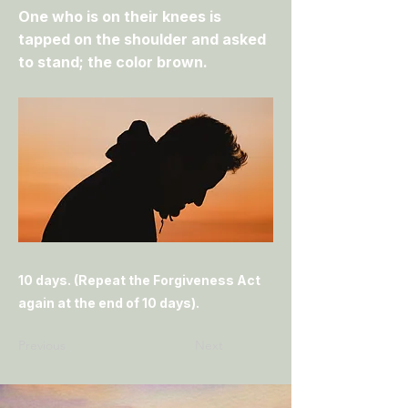
One who is on their knees is
tapped on the shoulder and asked
to stand; the color brown.
10 days. (Repeat the Forgiveness Act
again at the end of 10 days).
Previous
Next