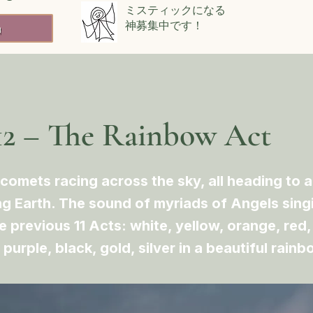
ミスティックになる
神募集中です！
h
12 – The Rainbow Act
comets racing across the sky, all heading to a
ng Earth. The sound of myriads of Angels singi
e previous 11 Acts: white, yellow, orange, red
 purple, black, gold, silver in a beautiful rainb