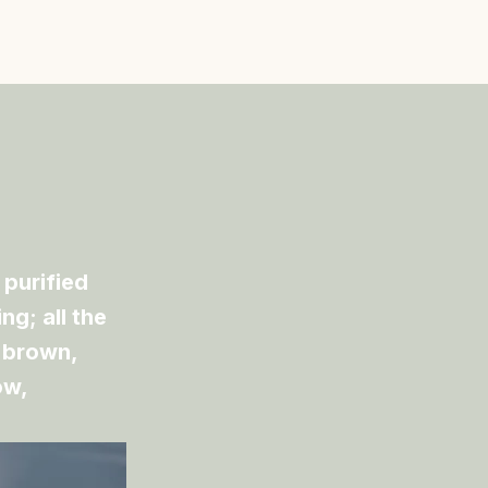
 purified
ng; all the
, brown,
ow,