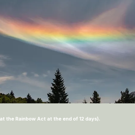
at the Rainbow Act at the end of 12 days).