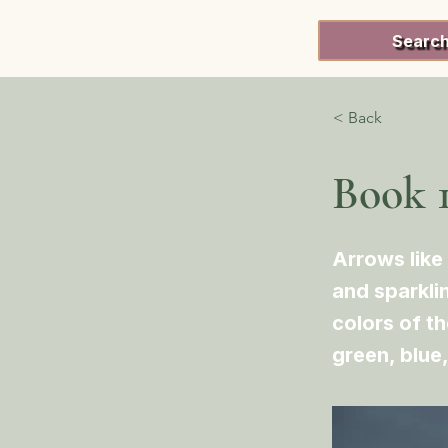
Searc
< Back
Book 
Arrows like 
and sparkli
colors of th
green, blue,