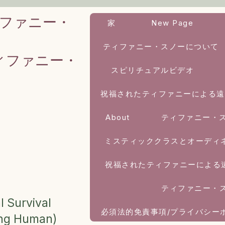
ファニー・
家
New Page
ティファニー・スノーについて
ィファニー・
スピリチュアルビデオ
祝福されたティファニーによる遠
About
ティファニー・
ミスティッククラスとオーディ
祝福されたティファニーによる
ティファニー・
l Survival
必須法的免責事項/プライバシー
ing Human)