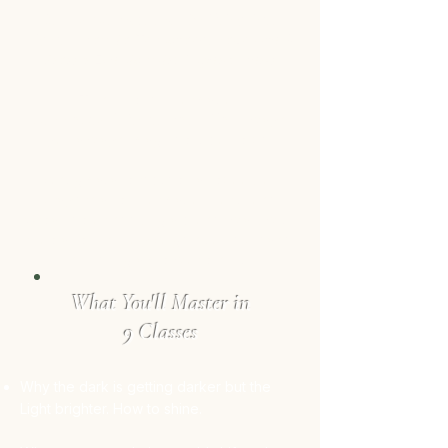
God's Workbook - Shifting into
Light
-
How to Transform Your Life &
Global Events with Angelic Help.
This unique information
connects faith to real life
in ways
you always imagined it could be.
A stigmata-directed
handbook of
prayers and information for those
Ordained or seeking a closer walk with
God and His Holy Angels to help ease
suffering amid world shift.
What You'll Master in
9 Classes
Why the dark is getting darker but the
Light brighter. How to shine.