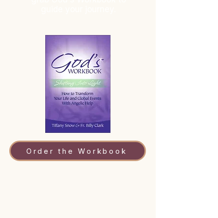
guide your journey.
Order the Workbook
The
"Becoming the Mystic
- The
Power to Transform All Things"
podcast follows the classes and
syllabus included inside: