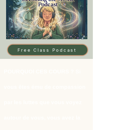
Free Class Podcast
POURQUOI CES COURS ? Si
vous êtes ému de compassion
par les luttes que vous voyez
autour de vous, vous avez la