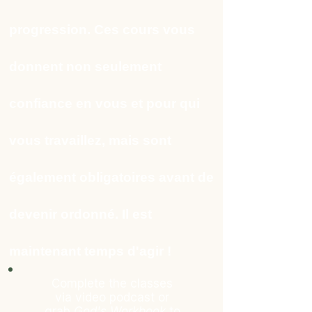
progression. Ces cours vous
donnent non seulement
confiance en vous et pour qui
vous travaillez, mais sont
également obligatoires avant de
devenir ordonné.
Il est
maintenant temps d'agir !
Complete the classes
via video podcast or
grab
God's Workbook
to