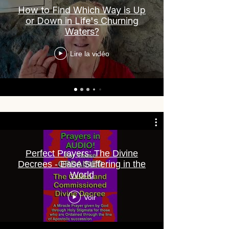
How to Find Which Way is Up
or Down in Life's Churning
Waters?
Lire la vidéo
Perfect Prayers: The Divine
Decrees - Ease Suffering in the
World
Voir