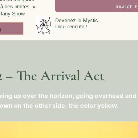
Search R
à des limites. »
iffany Snow
Devenez le Mystic
Dieu recrute !
h
 – The Arrival Act
ing up over the horizon, going overhead and 
own on the other side; the color yellow.