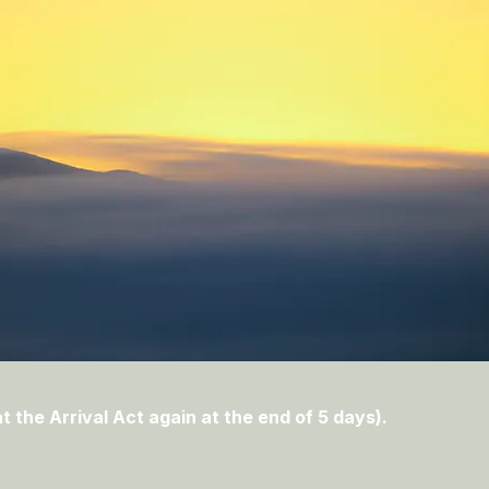
t the Arrival Act again at the end of 5 days).