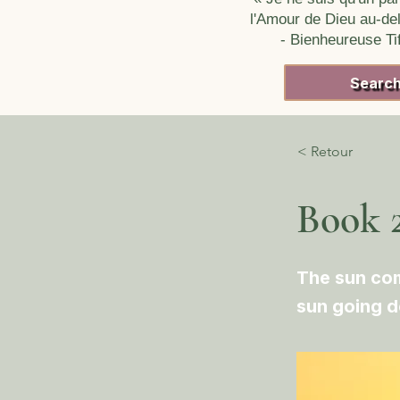
l'Amour de Dieu au-del
- Bienheureuse T
Searc
< Retour
Book 2
The sun com
sun going d